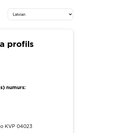
 profils
as) numurs:
isko KVP 04023