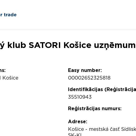
ý klub SATORI Košice uzņēmuma
s:
Easy number:
 Košice
00002652325818
Identifikācijas (Reģistrācij
35510943
Reģistrācijas numurs:
Adrese:
Košice - mestská časť Sídl
SK-KI