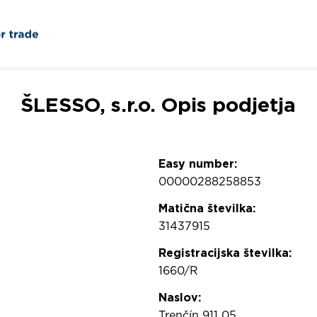
ŠLESSO, s.r.o. Opis podjetja
Easy number:
00000288258853
Matična številka:
31437915
Registracijska številka:
1660/R
Naslov:
Trenčín 911 05