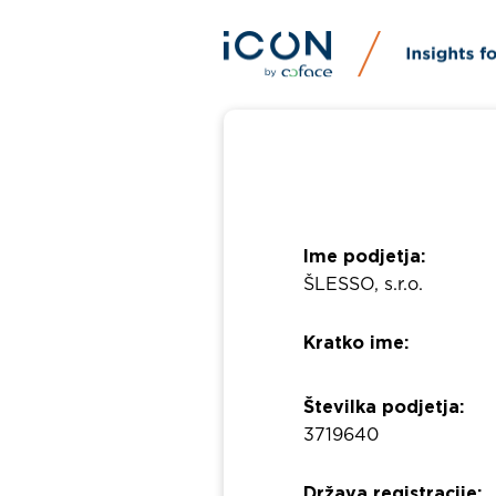
Ime podjetja:
ŠLESSO, s.r.o.
Kratko ime:
Številka podjetja:
3719640
Država registracije: