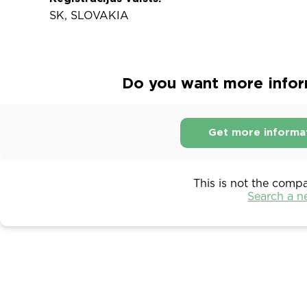
SK, SLOVAKIA
Do you want more inform
Get more informa
This is not the comp
Search a 