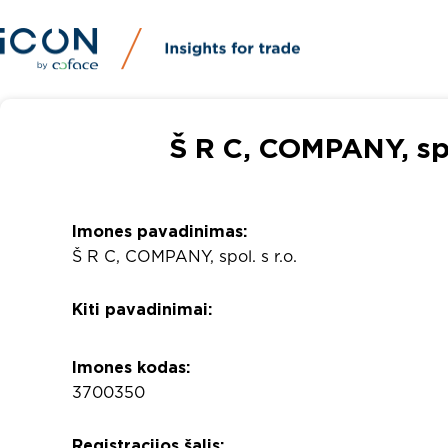
Š R C, COMPANY, spol
Imones pavadinimas:
Š R C, COMPANY, spol. s r.o.
Kiti pavadinimai:
Imones kodas:
3700350
Registracijos šalis: