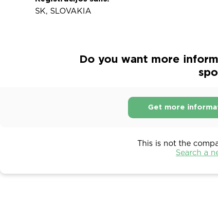
SK, SLOVAKIA
Do you want more inform
spol
Get more informa
This is not the comp
Search a 