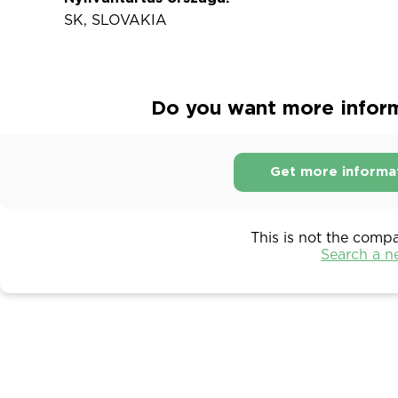
SK, SLOVAKIA
Do you want more informa
Get more informa
This is not the comp
Search a 