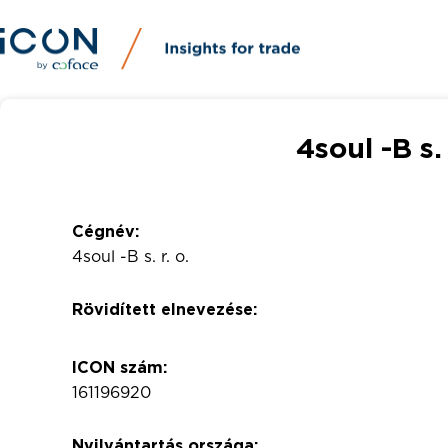
4soul -B s. 
Cégnév:
4soul -B s. r. o.
Rövidített elnevezése:
ICON szám:
161196920
Nyilvántartás országa: