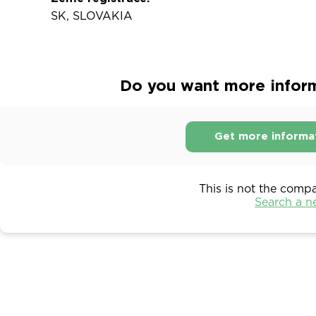
SK, SLOVAKIA
Do you want more informa
Get more informa
This is not the comp
Search a 