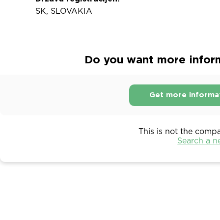
SK, SLOVAKIA
Do you want more informa
Get more informa
This is not the comp
Search a 