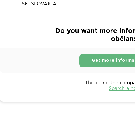
SK, SLOVAKIA
Do you want more infor
občian
Get more informa
This is not the comp
Search a 