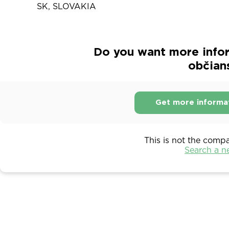
SK, SLOVAKIA
Do you want more infor
občian
Get more informa
This is not the comp
Search a 