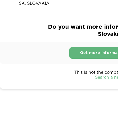
SK, SLOVAKIA
Do you want more infor
Slovak
Get more informa
This is not the comp
Search a 