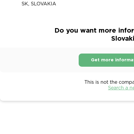
SK, SLOVAKIA
Do you want more infor
Slovak
Get more informa
This is not the comp
Search a 