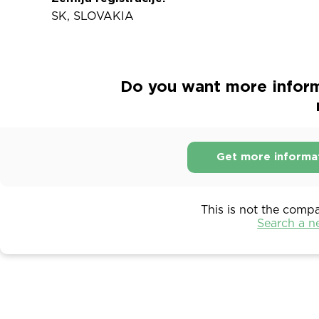
SK, SLOVAKIA
Do you want more infor
Get more informa
This is not the comp
Search a 