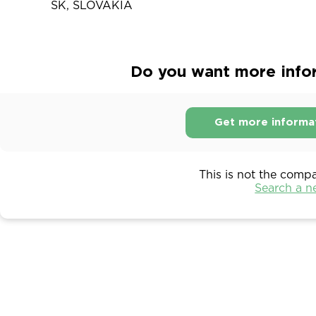
SK, SLOVAKIA
Do you want more info
Get more informa
This is not the comp
Search a 