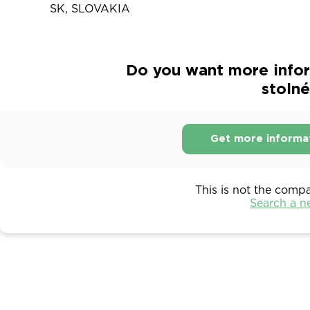
SK, SLOVAKIA
Do you want more infor
stolné
Get more informa
This is not the comp
Search a 