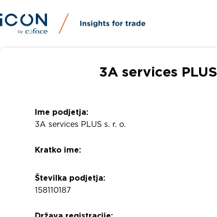
3A services PLUS 
Ime podjetja:
3A services PLUS s. r. o.
Kratko ime:
Številka podjetja:
158110187
Država registracije: