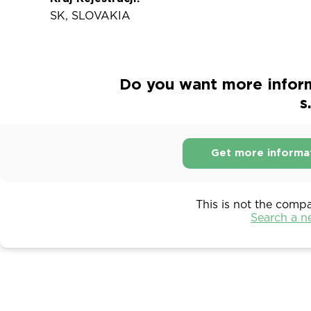
SK, SLOVAKIA
Do you want more infor
s
Get more informa
This is not the comp
Search a 