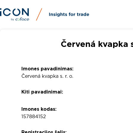
Červená kvapka s.
Imones pavadinimas:
Červená kvapka s. r. o.
Kiti pavadinimai:
Imones kodas:
157884152
Registracijos šalis: