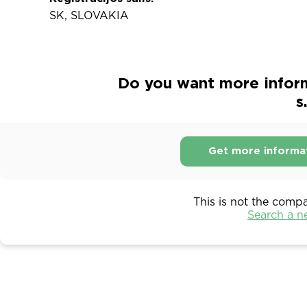
SK, SLOVAKIA
Do you want more infor
s
Get more informa
This is not the comp
Search a 