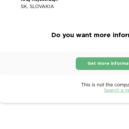
SK, SLOVAKIA
Do you want more informa
Get more informa
This is not the comp
Search a 