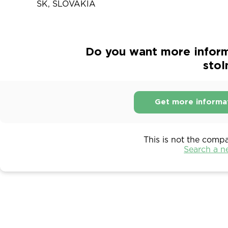
SK, SLOVAKIA
Do you want more inform
stol
Get more informa
This is not the comp
Search a 