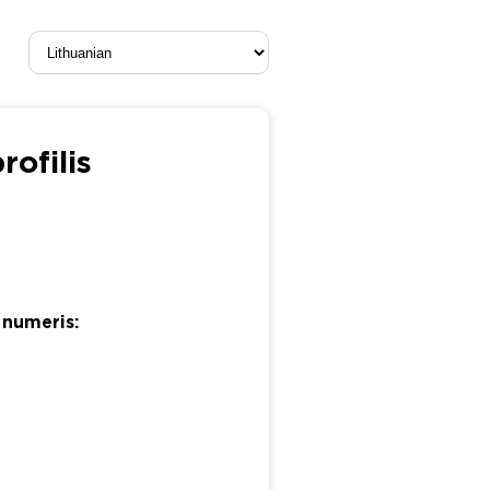
ofilis
 numeris: