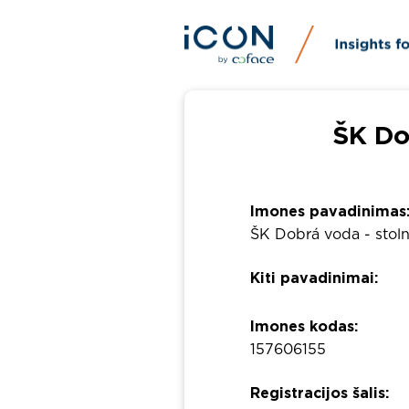
ŠK Dob
Imones pavadinimas
ŠK Dobrá voda - stoln
Kiti pavadinimai:
Imones kodas:
157606155
Registracijos šalis: