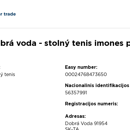
rá voda - stolný tenis imones pr
:
Easy number:
ý tenis
00024768473650
Nacionalinis identifikacijos
56357991
Registracijos numeris:
Adresas:
Dobrá Voda 91954
SK-TA