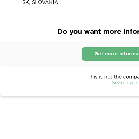
SK, SLOVAKIA
Do you want more info
Get more informa
This is not the comp
Search a 