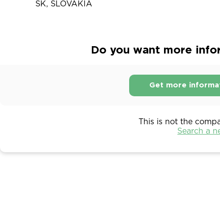
SK, SLOVAKIA
Do you want more info
Get more informa
This is not the comp
Search a 