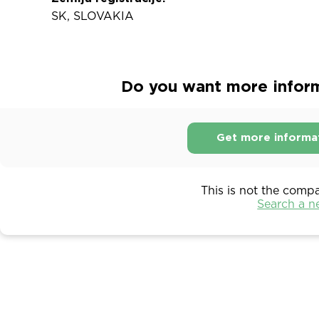
SK, SLOVAKIA
Do you want more informa
Get more informa
This is not the comp
Search a 