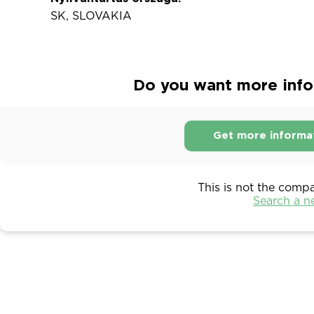
SK, SLOVAKIA
Do you want more infor
Get more informa
This is not the comp
Search a 