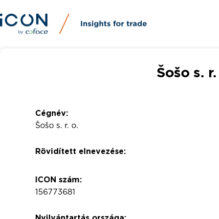
Šošo s. r.
Cégnév:
Šošo s. r. o.
Rövidített elnevezése:
ICON szám:
156773681
Nyilvántartás országa: