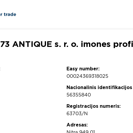
73 ANTIQUE s. r. o. imones profi
:
Easy number:
00024369318025
Nacionalinis identifikacijos
56355840
Registracijos numeris:
63703/N
Adresas:
Nitra 949 01