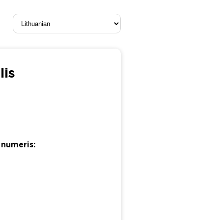
lis
 numeris: