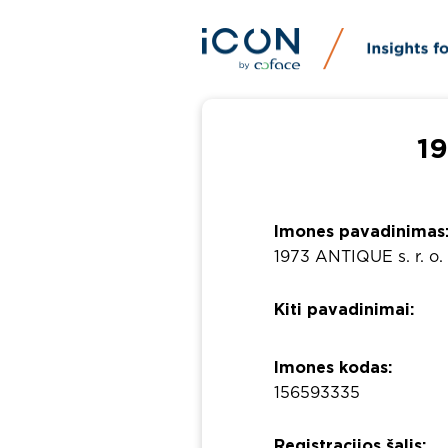
19
Imones pavadinimas
1973 ANTIQUE s. r. o.
Kiti pavadinimai:
Imones kodas:
156593335
Registracijos šalis: