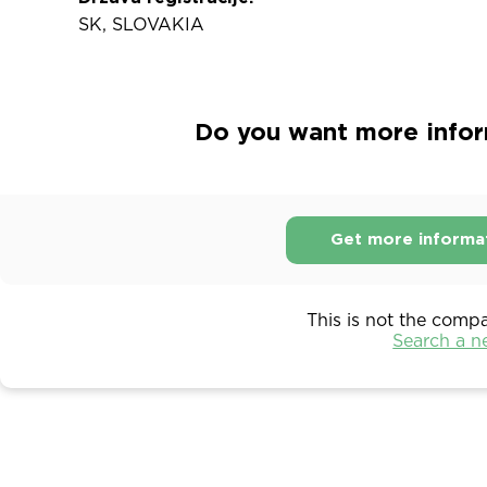
SK, SLOVAKIA
Do you want more inform
Get more informa
This is not the comp
Search a 