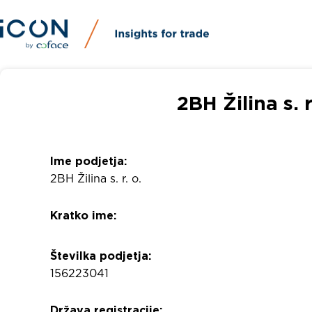
2BH Žilina s. 
Ime podjetja:
2BH Žilina s. r. o.
Kratko ime:
Številka podjetja:
156223041
Država registracije: