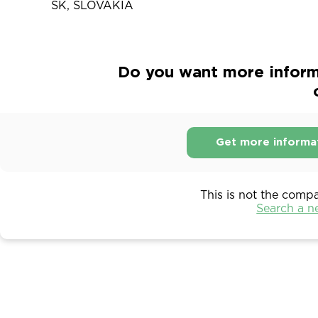
SK, SLOVAKIA
Do you want more inform
Get more informa
This is not the comp
Search a 