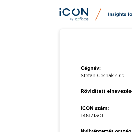
Cégnév:
Štefan Cesnak s.r.o.
Rövidített elnevezés
ICON szám:
146171301
Nyilvántartás ország