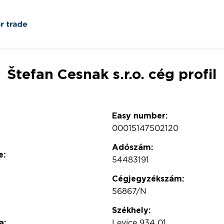
Štefan Cesnak s.r.o. cég profil
Easy number:
00015147502120
Adószám:
e:
54483191
Cégjegyzékszám:
56867/N
Székhely:
a:
Levice 934 01