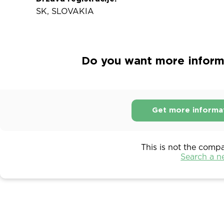
SK, SLOVAKIA
Do you want more informat
Get more informa
This is not the comp
Search a 