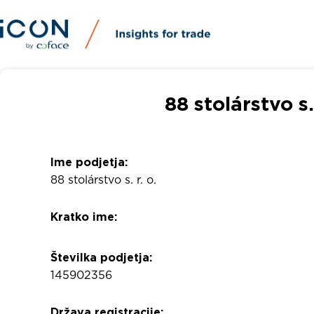
88 stolárstvo s.
Ime podjetja:
88 stolárstvo s. r. o.
Kratko ime:
Številka podjetja:
145902356
Država registracije: