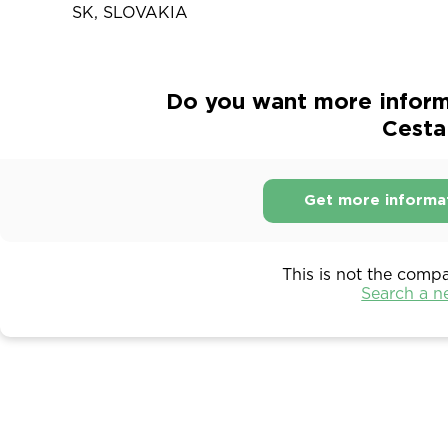
SK, SLOVAKIA
Do you want more inform
Cesta
Get more informa
This is not the comp
Search a 