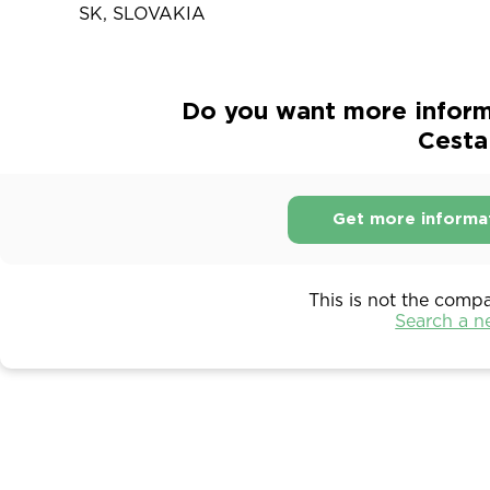
SK, SLOVAKIA
Do you want more inform
Cesta
Get more informa
This is not the comp
Search a 