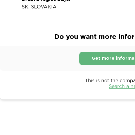
SK, SLOVAKIA
Do you want more inform
Get more informa
This is not the comp
Search a 