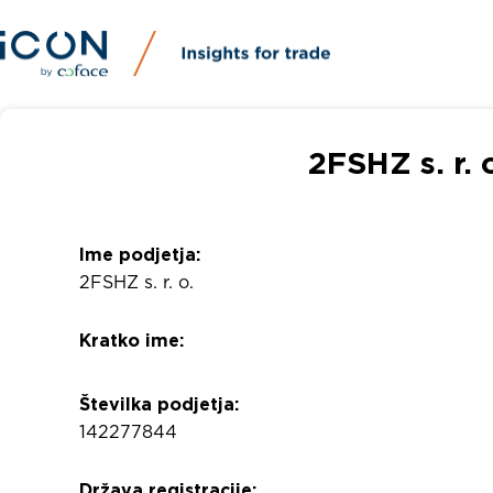
2FSHZ s. r. 
Ime podjetja:
2FSHZ s. r. o.
Kratko ime:
Številka podjetja:
142277844
Država registracije: