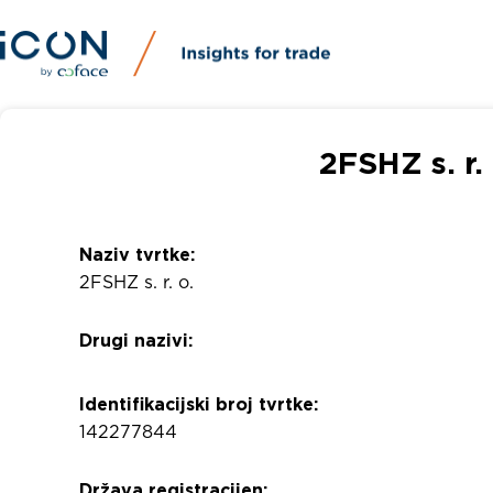
2FSHZ s. r. 
Naziv tvrtke:
2FSHZ s. r. o.
Drugi nazivi:
Identifikacijski broj tvrtke:
142277844
Država registracijen: