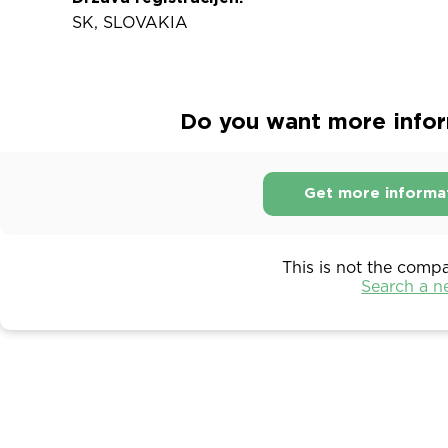
SK, SLOVAKIA
Do you want more inform
Get more informa
This is not the comp
Search a 