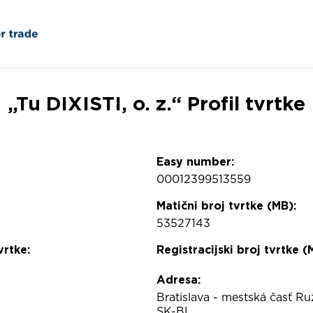
„Tu DIXISTI, o. z.“ Profil tvrtke
Easy number:
00012399513559
Matični broj tvrtke (MB):
53527143
vrtke:
Registracijski broj tvrtke (
Adresa:
Bratislava - mestská časť R
SK-BL