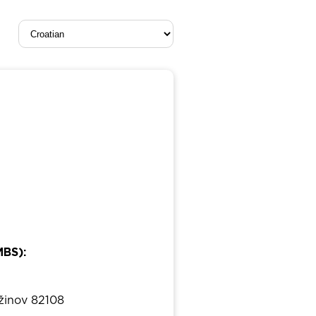
MBS):
užinov 82108