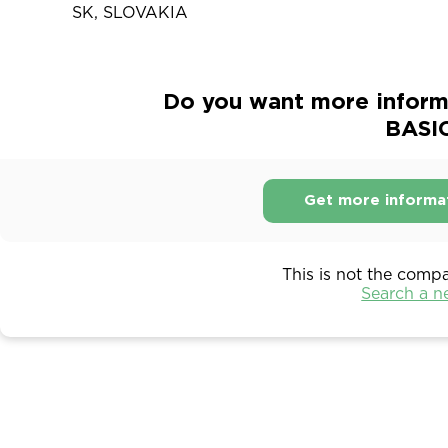
SK, SLOVAKIA
Do you want more inform
BASIC
Get more informa
This is not the comp
Search a 