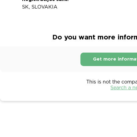
SK, SLOVAKIA
Do you want more inform
Get more informa
This is not the comp
Search a 