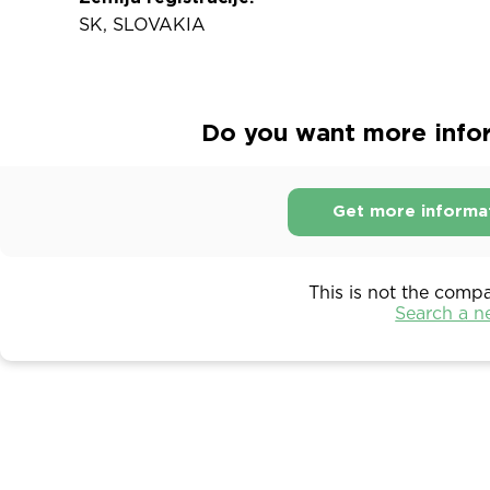
SK, SLOVAKIA
Do you want more inform
Get more informa
This is not the comp
Search a 