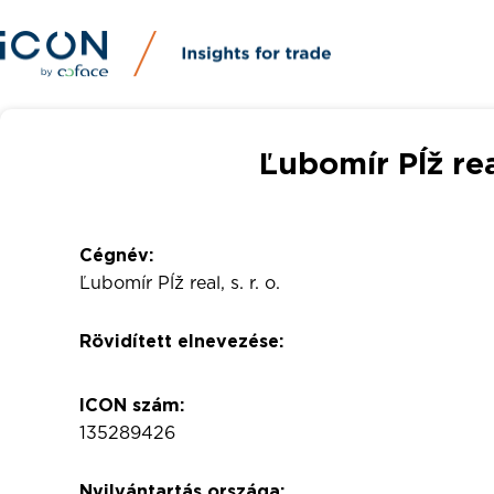
Ľubomír Pĺž real
Cégnév:
Ľubomír Pĺž real, s. r. o.
Rövidített elnevezése:
ICON szám:
135289426
Nyilvántartás országa: