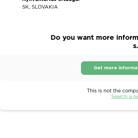
SK, SLOVAKIA
Do you want more informa
s
Get more informa
This is not the comp
Search a 