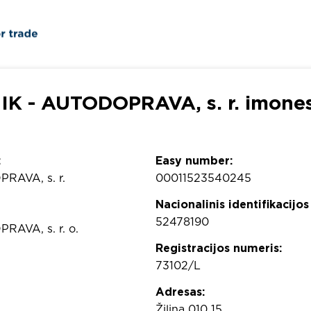
K - AUTODOPRAVA, s. r. imones 
:
Easy number:
RAVA, s. r.
00011523540245
Nacionalinis identifikacijos
52478190
AVA, s. r. o.
Registracijos numeris:
73102/L
Adresas:
Žilina 010 15