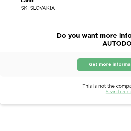
Land:
SK, SLOVAKIA
Do you want more inf
AUTODOP
Get more informa
This is not the comp
Search a 