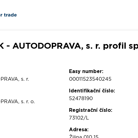
 - AUTODOPRAVA, s. r. profil sp
Easy number:
RAVA, s. r.
00011523540245
Identifikační číslo:
52478190
AVA, s. r. o.
Registrační číslo:
73102/L
Adresa:
Žilina 010 15