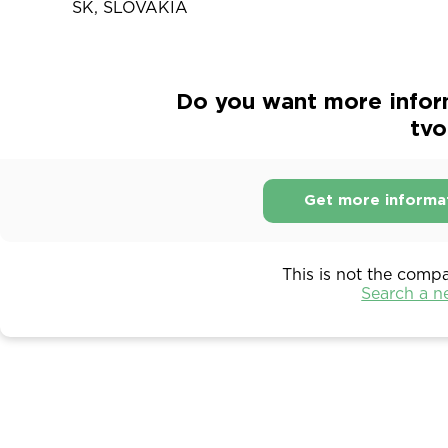
SK, SLOVAKIA
Do you want more inform
tvo
Get more informa
This is not the comp
Search a 