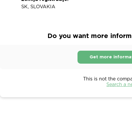
SK, SLOVAKIA
Do you want more informa
Get more informa
This is not the comp
Search a 