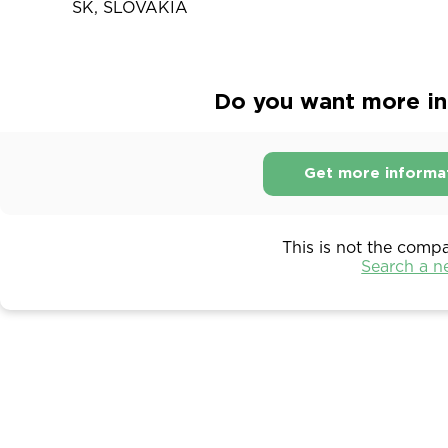
SK, SLOVAKIA
Do you want more in
Get more informa
This is not the comp
Search a 