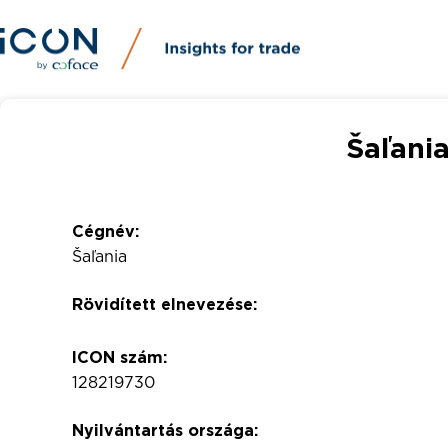
Šaľania
Cégnév:
Šaľania
Rövidített elnevezése:
ICON szám:
128219730
Nyilvántartás országa: