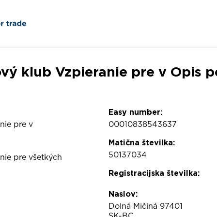
vý klub Vzpieranie pre v Opis p
Easy number:
nie pre v
00010838543637
Matična številka:
50137034
nie pre všetkých
Registracijska številka:
Naslov:
Dolná Mičiná 97401
SK-BC