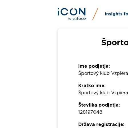
Športo
Ime podjetja:
Športový klub Vzpiera
Kratko ime:
Športový klub Vzpiera
Številka podjetja:
128197048
Država registracije: