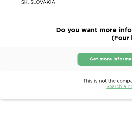
SK, SLOVAKIA
Do you want more infor
(Four 
Get more informa
This is not the comp
Search a 