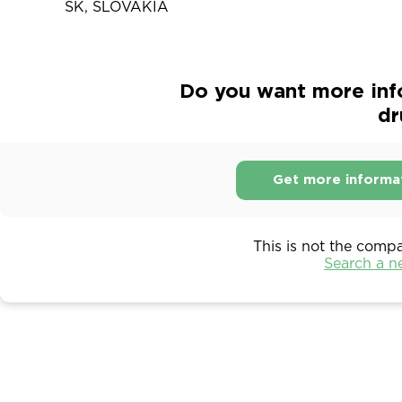
SK, SLOVAKIA
Do you want more inf
dr
Get more informa
This is not the comp
Search a 