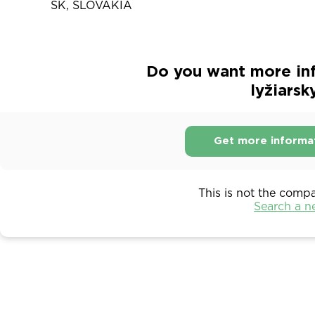
SK, SLOVAKIA
Do you want more in
lyžiarsk
Get more informa
This is not the comp
Search a 