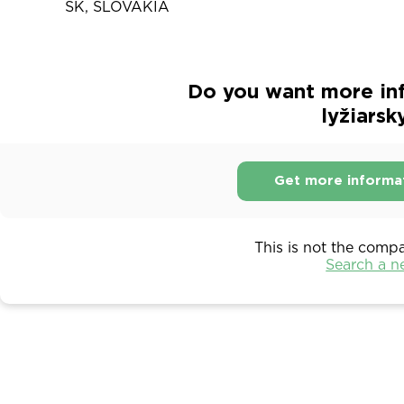
SK, SLOVAKIA
Do you want more in
lyžiarsk
Get more informa
This is not the comp
Search a 