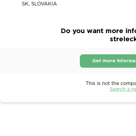
SK, SLOVAKIA
Do you want more inf
strelec
Get more informa
This is not the comp
Search a 